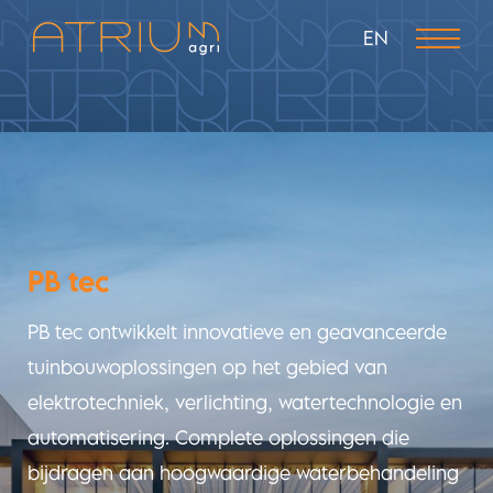
EN
PB tec
PB tec ontwikkelt innovatieve en geavanceerde
tuinbouwoplossingen op het gebied van
elektrotechniek, verlichting, watertechnologie en
automatisering. Complete oplossingen die
bijdragen aan hoogwaardige waterbehandeling